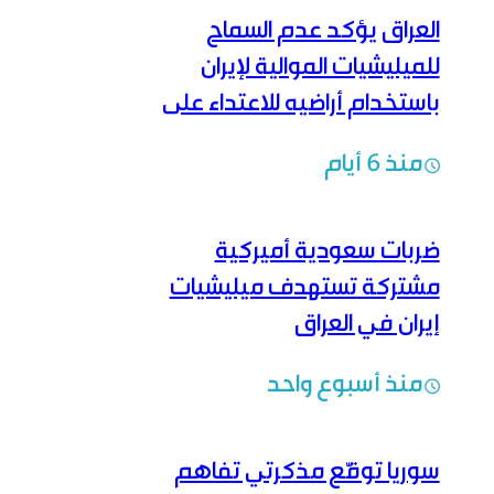
العراق يؤكد عدم السماح
للميليشيات الموالية لإيران
باستخدام أراضيه للاعتداء على
دول الجوار
منذ 6 أيام
ضربات سعودية أميركية
مشتركة تستهدف ميليشيات
إيران في العراق
منذ أسبوع واحد
سوريا توقّع مذكرتي تفاهم