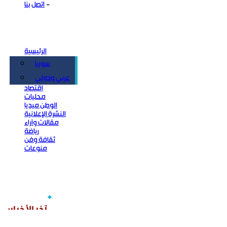
اتصل بنا
الرئيسية
سوريا
سياسة
عربي ودولي
اقتصاد
محليات
الوطن ميديا
النشرة الإعلانية
مقالات وآراء
رياضة
ثقافة وفن
منوعات