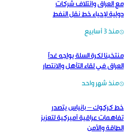
مع العراق وائتلاف شركات
دولية لإحياء خط نقل النفط
كركوك–‏بانياس
منذ 3 أسابيع
منتخبنا لكرة السلة يواجه غداً
العراق في لقاء التأهل والانتصار
منذ شهر واحد
خط كركوك – بانياس يتصدر
تفاهمات عراقية أميركية لتعزيز
الطاقة والأمن