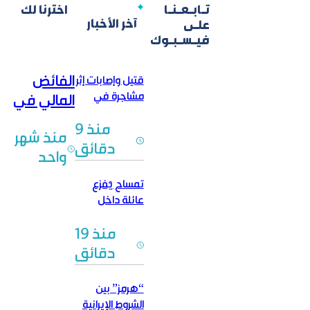
تـابـعـنـا
اخترنا لك
آخر الأخبار
علـى
فيـسـبـوك
الفائض
قتيل وإصابات إثر
مشاجرة في
المالي في
حفل زفاف
سوريا.. هل
منذ 9
منذ شهر
تخفي
دقائق
واحد
الأرقام
أزمة
تمساح يُفزع
الاقتصاد؟
عائلة داخل
حمّام منزلها
منذ 19
دقائق
“هرمز” بين
الشروط الإيرانية