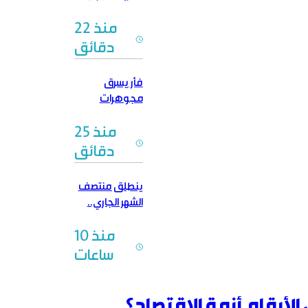
وضغوط
منذ 22
واشنطن
دقائق
فأر يسرق
مجوهرات
ثمينة بـ12 ألف
منذ 25
دولار
دقائق
ينطلق منتصف
الشهر الجاري..
مهرجان “صيف
منذ 10
سوريا” يجوب
مدن وبلدات
ساعات
حماة