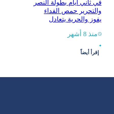
في ثاني أيام بطولة النصر
والتحرير حمص الفداء
يفوز والحرية يتعادل
منذ 8 أشهر
إقرأ أيضاً