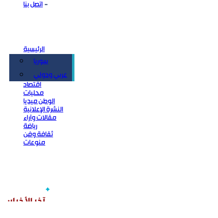
اتصل بنا
الرئيسية
سوريا
سياسة
عربي ودولي
اقتصاد
محليات
الوطن ميديا
النشرة الإعلانية
مقالات وآراء
رياضة
ثقافة وفن
منوعات