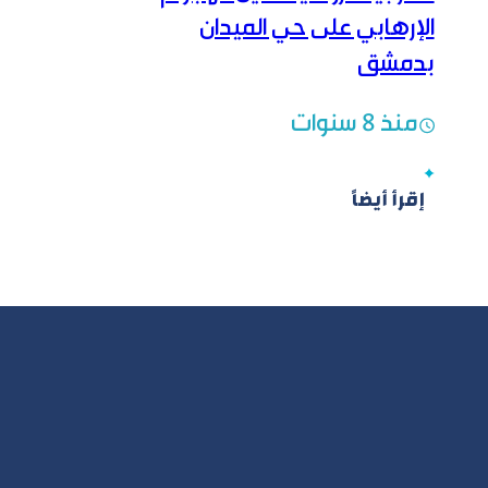
الإرهابي على حي الميدان
بدمشق
منذ 8 سنوات
إقرأ أيضاً