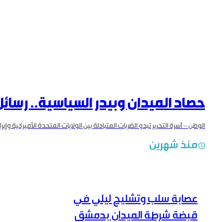
حصاد الميدان وبيدر السياسية.. رسائ
منذ شهرين
عصابة سلب وتشليح ليلي في
قبضة شرطة الميدان بدمشق