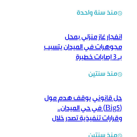
منذ سنة واحدة
انفجار غاز منزلي بمحل
مجوهرات في الميدان يتسبب
بـ 3 إصابات خطيرة
منذ سنتين
حل قانوني يوقف هدم مول
(Big5) في حي الميدان..
وقرارات تنفيذية تصدر خلال
الساعات القادمة
منذ سنتين