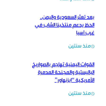
بعد تعثر السعودية واليمن..
الحظ يدعم منتخبنا الشاب في
غرب آسيا
منذ سنتين
القوات اليمنية تهاجم بالصواريخ
الباليستية والمجنحة المدمرة
الأمريكية “ايزنهاور”
منذ سنتين