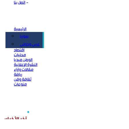
اتصل بنا
الرئيسية
سوريا
سياسة
عربي ودولي
اقتصاد
محليات
الوطن ميديا
النشرة الإعلانية
مقالات وآراء
رياضة
ثقافة وفن
منوعات