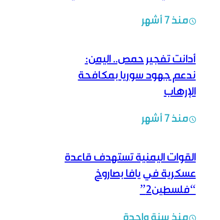
منذ 7 أشهر
أدانت تفجير حمص.. اليمن:
ندعم جهود سوريا بمكافحة
الإرهاب
منذ 7 أشهر
القوات اليمنية تستهدف قاعدة
عسكرية في يافا بصاروخ
“فلسطين2”
منذ سنة واحدة