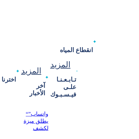
انقطاع المياه
المزيد
المزيد
تـابـعـنـا
اخترنا 
آخر
علـى
الأخبار
فيـسـبـوك
“واتساب”
يطلق ميزة
لكشف
محتوى