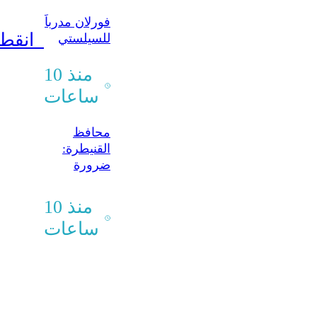
الدولية
فورلان مدرباً
انقطاع المياه عن آلاف الأسر شمالي درعا بسبب أعمال تخريبية
للسيلستي
منذ 10
ساعات
محافظ
القنيطرة:
ضرورة
تعزيز
التعاون مع
منذ 10
المنظمات
ساعات
لتنفيذ
مشاريع
تنموية