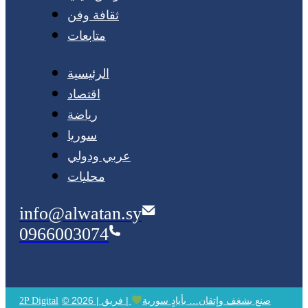
ثقافة وفن
متابعات
الرئيسية
اقتصاد
رياضة
سوريا
عربي ودولي
محليات
info@alwatan.sy
0966003074
© 2026 | صنع بشغف وإتقان… بأيادٍ سورية
| فريق
2P Digital