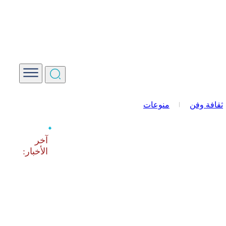
ثقافة وفن
منوعات
‫آخر