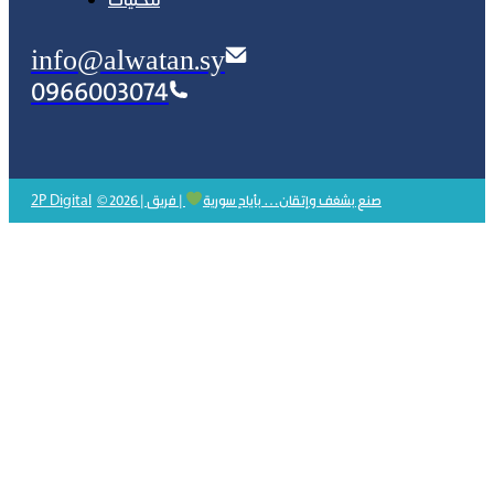
محليات
info@alwatan.sy
0966003074
2P Digital
© 2026 | صنع بشغف وإتقان… بأيادٍ سورية
| فريق