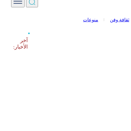
ثقافة وفن
منوعات
‫آخر