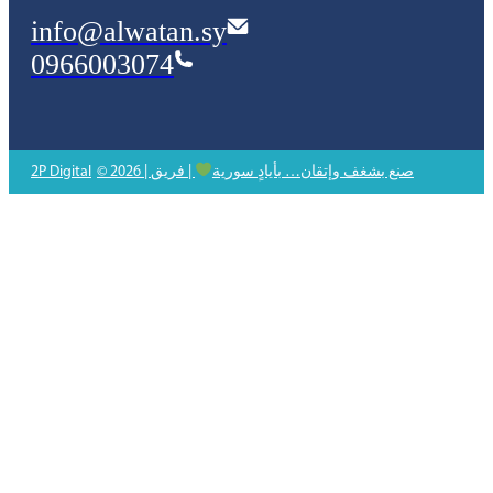
info@alwatan.sy
0966003074
© 2026 | صنع بشغف وإتقان… بأيادٍ سورية
| فريق
2P Digital