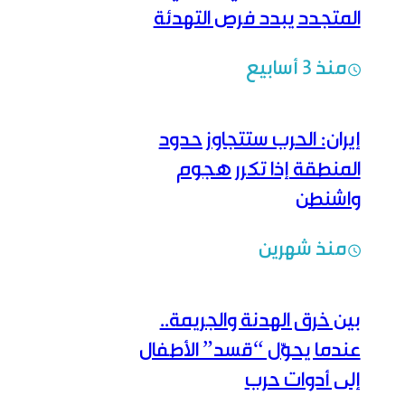
المتجدد يبدد فرص التهدئة
منذ 3 أسابيع
إيران: الحرب ستتجاوز حدود
المنطقة إذا تكرر هجوم
واشنطن
منذ شهرين
بين خرق الهدنة والجريمة..
عندما يحوّل “قسد” الأطفال
إلى أدوات حرب