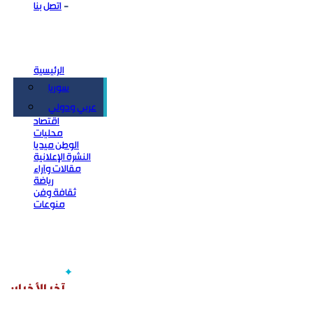
اتصل بنا
الرئيسية
سوريا
سياسة
عربي ودولي
اقتصاد
محليات
الوطن ميديا
النشرة الإعلانية
مقالات وآراء
رياضة
ثقافة وفن
منوعات