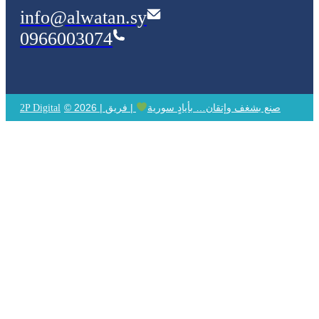
info@alwatan.sy
0966003074
© 2026 | صنع بشغف وإتقان… بأيادٍ سورية
| فريق
2P Digital