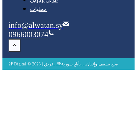
محليات
info@alwatan.sy
0966003074
© 2026 | صنع بشغف وإتقان… بأيادٍ سورية💚 | فريق
2P Digital