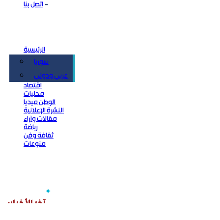
اتصل بنا
الرئيسية
سوريا
سياسة
عربي ودولي
اقتصاد
محليات
الوطن ميديا
النشرة الإعلانية
مقالات وآراء
رياضة
ثقافة وفن
منوعات