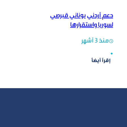
دعم أردني يوناني قبرصي
لسوريا واستقرارها
منذ 3 أشهر
إقرأ أيضاً