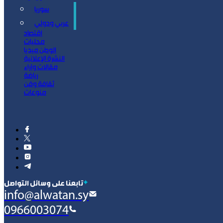
سوريا
سياسة
عربي ودولي
اقتصاد
محليات
الوطن ميديا
النشرة الإعلانية
مقالات وآراء
رياضة
ثقافة وفن
منوعات
‫تابعنا على وسائل التواصل
info@alwatan.sy
0966003074