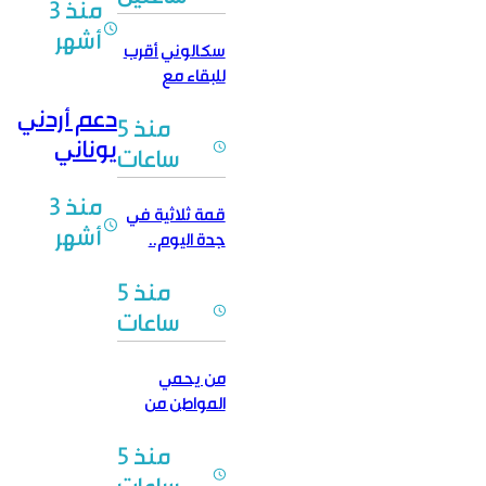
باكستانية
منذ 3
سوريا
دفاع مشترك
أشهر
وسيادتها
سكالوني أقرب
ورفض أي
للبقاء مع
التانغو
أجندات
دعم أردني
منذ 5
انفصالية
يوناني
ساعات
قبرصي
منذ 3
لسوريا
قمة ثلاثية في
أشهر
واستقرارها
جدة اليوم..
اتفاقية دفاع
منذ 5
مشترك مرتقبة
سعودية تركية
ساعات
باكستانية
من يحمي
المواطن من
“حماية
منذ 5
المنتج”؟