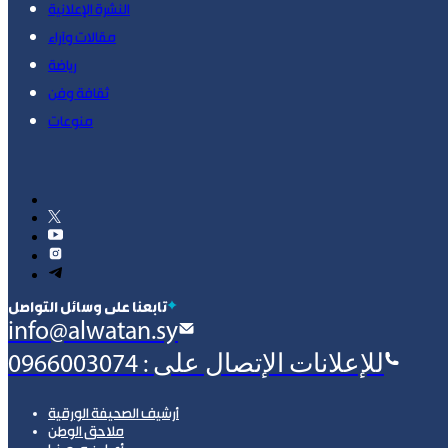
النشرة الإعلانية
مقالات وآراء
رياضة
ثقافة وفن
منوعات
‫تابعنا على وسائل التواصل
info@alwatan.sy
للإعلانات الإتصال على : 0966003074
أرشيف الصحيفة الورقية
ملاحق الوطن