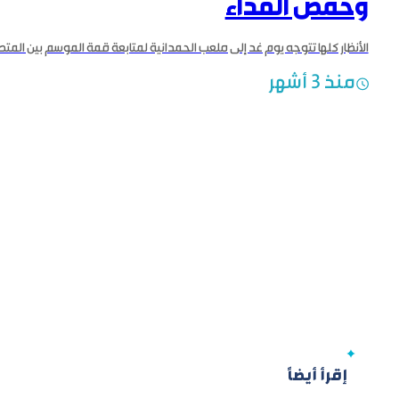
وحمص الفداء
منذ 3 أشهر
إقرأ أيضاً