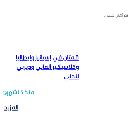
قمتان في إسبانيا وإيطاليا
وكلاسيكير ألماني وديربي
لندني
منذ 5 أشهر
المزيد