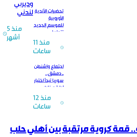
وديربي
تحضيرات الأندية
لندني
الأوروبية
للموسم الجديد
منذ 5
تتواصل
أشهر
منذ 11
ساعات
اجتماع واشنطن
ـ دمشق..
سوريا تبدأ اختبار
إدارة مخاطر
النظام المالي
منذ 12
العالمي
ساعات
ة.. قمة كروية مرتقبة بين أهلي حلب