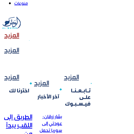
منوعات
المزيد
المزيد
المزيد
المزيد
المزيد
تـابـعـنـا
اخترنا لك
آخر الأخبار
علـى
فيـسـبـوك
الطريق إلى
بشار زرقان:
عودتي إلى
اللقب يبدأ
سوريا تحمل