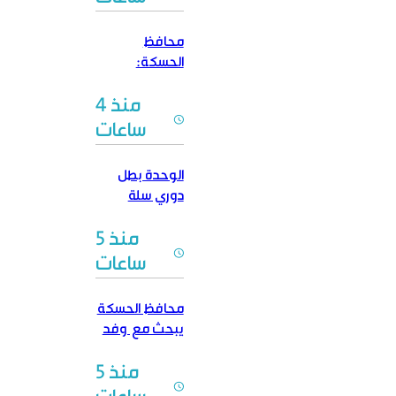
محافظ
الحسكة:
سنعمل على
منذ 4
تخفيف
الصعوبات التي
ساعات
تواجه تبديل
العملة
الوحدة بطل
دوري سلة
المحترفين للمرة
منذ 5
الرابعة على
التوالي
ساعات
محافظ الحسكة
يبحث مع وفد
من مهجري
منذ 5
المحافظة آليات
تسريع عودتهم