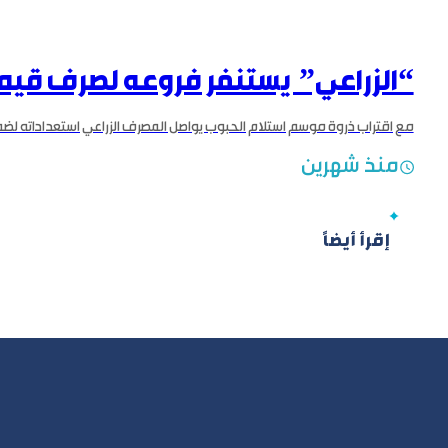
“الزراعي” يستنفر فروعه لصرف قيم
منذ شهرين
إقرأ أيضاً