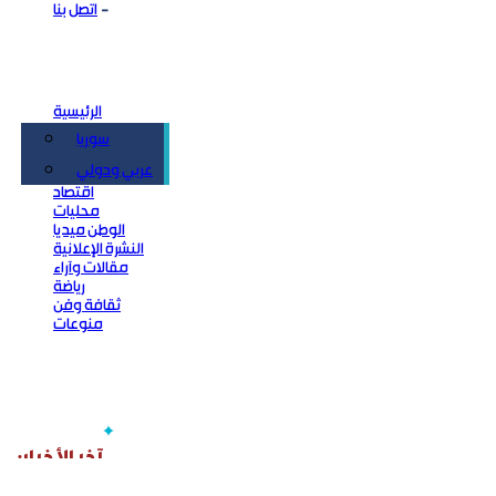
اتصل بنا
الرئيسية
سوريا
سياسة
عربي ودولي
اقتصاد
محليات
الوطن ميديا
النشرة الإعلانية
مقالات وآراء
رياضة
ثقافة وفن
منوعات