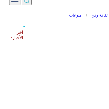
ثقافة وفن
منوعات
‫آخر