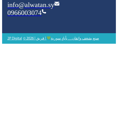
info@alwatan.sy
0966003074
© 2026 | صنع بشغف وإتقان… بأيادٍ سورية
| فريق
2P Digital