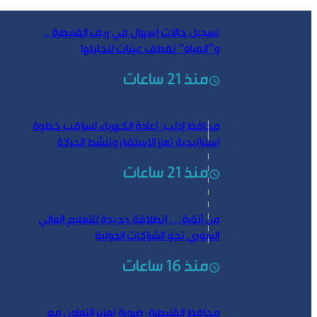
تسجيل حالات إسهال في ريف القنيطرة ..
و”المياه” تقطف عينات لتحليلها
منذ 21 ساعات
محافظ إدلب: إعادة الكهرباء لسراقب خطوة
استراتيجية تعزز الاستقرار وتنشط الحركة
الاقتصادية
منذ 21 ساعات
من أنقرة… انطلاقة جديدة للتعليم العالي
السوري نحو الشراكات الدولية
منذ 16 ساعات
محافظ القنيطرة: ضرورة تعزيز التعاون مع