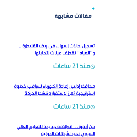
مقالات مشابهة
تسجيل حالات إسهال في ريف القنيطرة ..
و”المياه” تقطف عينات لتحليلها
منذ 21 ساعات
محافظ إدلب: إعادة الكهرباء لسراقب خطوة
استراتيجية تعزز الاستقرار وتنشط الحركة
الاقتصادية
منذ 21 ساعات
من أنقرة… انطلاقة جديدة للتعليم العالي
السوري نحو الشراكات الدولية