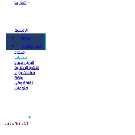
اتصل بنا
الرئيسية
سوريا
سياسة
عربي ودولي
اقتصاد
محليات
الوطن ميديا
النشرة الإعلانية
مقالات وآراء
رياضة
ثقافة وفن
منوعات