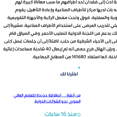
ة أدت إلى فقدان أحد أطرافهم ما سبب معاناة كبيرة لهم
 بات لديها مركز للأطراف الصناعية وإعادة التأهيل، يقوم
علوية والسفلية، فوق وتحت مفصل الركبة والأجهزة التقويمية
أهيلي لتدريب المرضى على استخدام الأطراف الصناعية، مشيرةً إلى
 بدعم من ‏اللجنة الدولية للصليب الأحمر, وفي السياق قام
لميداني» بإدخال 300 جلسة غسل كلى إلى الأحياء الشرقية من حلب، لافتةً إلى أن جلسات غسل كلى
التي تمَّ إدخالها عبر المعبر الإنساني (بستان القصر، المشارقة), وبيّن الهلال فرع حمص أنه تم إيصال 40 شاحنة مساعدات إغاثية
1 من المطابخ الجماعية.
اخترنا لك
من أنقرة… انطلاقة جديدة للتعليم العالي
السوري نحو الشراكات الدولية
منذ 16 ساعات