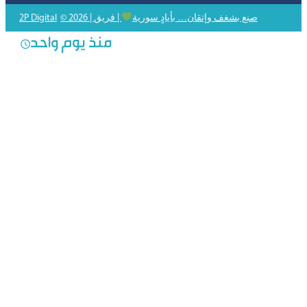
© 2026 | صنع بشغف وإتقان… بأيادٍ سورية
| فريق
2P Digital
منذ يوم واحد