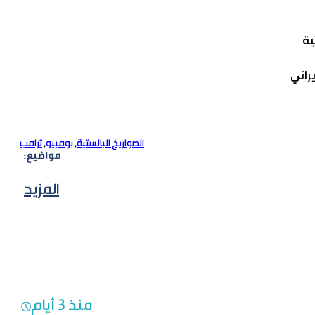
الصواريخ البالستية
,
بومبيو
,
ترامب
مواضيع:
المزيد
منذ 3 أيام