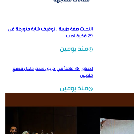
مقالات مشابهة
انتحلت صفة طبيبة.. توقيف شابة متورطة في
29 قضية نصب
منذ يومين
اختناق 38 عاملاً في حريق ضخم داخل مصنع
ملابس
منذ يومين