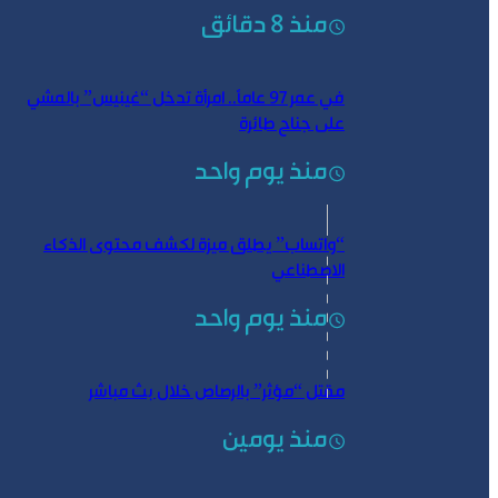
منذ 8 دقائق
في عمر 97 عاماً.. امرأة تدخل “غينيس” بالمشي
على جناح طائرة
منذ يوم واحد
“واتساب” يطلق ميزة لكشف محتوى الذكاء
الاصطناعي
منذ يوم واحد
مقتل “مؤثر” بالرصاص خلال بث مباشر
منذ يومين