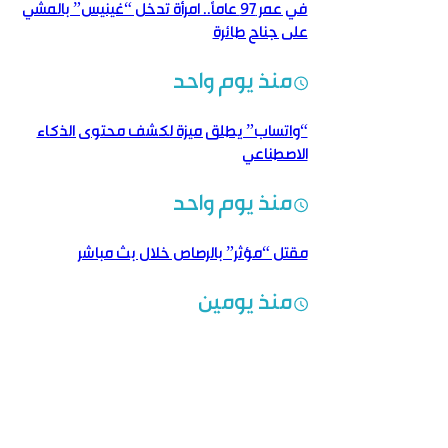
في عمر 97 عاماً.. امرأة تدخل “غينيس” بالمشي
على جناح طائرة
منذ يوم واحد
“واتساب” يطلق ميزة لكشف محتوى الذكاء
الاصطناعي
منذ يوم واحد
مقتل “مؤثر” بالرصاص خلال بث مباشر
منذ يومين