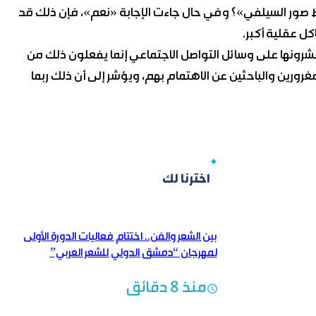
 صور السيلفي»؟ وفي حال جاءت الإجابة «نعم»، فإن ذلك قد
ل عقلية أكبر.
شرونها على وسائل التواصل الاجتماعي إنما يفعلون ذلك من
رورين والباحثين عن الاهتمام بهم، ويؤشر إلى أن ذلك ربما
اخترنا لك
بين الشعر والفن.. اختتام فعاليات الدورة الأولى
لمهرجان “دمشق الدولي للشعر العربي”
منذ 8 دقائق