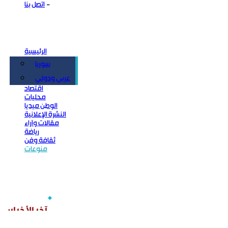
اتصل بنا
الرئيسية
سوريا
سياسة
عربي ودولي
اقتصاد
محليات
الوطن ميديا
النشرة الإعلانية
مقالات وآراء
رياضة
ثقافة وفن
منوعات