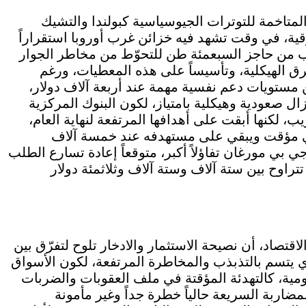
تاخمة للتوترات الجيوسياسية كبولندا والتشيك
رقية، في وقت تشهد فيه خزائن غرب أوروبا استقراراً
تقترب من حاجز السبعمئة طن للتحوّط من مخاطر الجوار
 الهيكلية، وتأسيساً على هذه المعطيات، ورغم
ن مستويات دعم نفسية مهمة عند أربعة آلاف دولار،
النظرة العامة طويلة المدى لعام 2026 لا تزال صعودية وهيكلية بامتياز، لكون البنوك المركزية
، لكنها أبقت على أهدافها المرتفعة لنهاية العام،
ي مؤقت ويبقي على مستهدفه عند خمسة آلاف
جي بي مورغان تفاؤلاً أكبر، متوقعاً إعادة تسارع الطلب
راوح بين ستة آلاف وستة آلاف وثلاثمئة دولار
قتصاد، أن نصيحة الاستثمار والادخار تلوح لتفرّق بين
 يتسم بالتذبذب والمخاطرة المرتفعة، لكون الأسواق
يومية، كالتهدئة المؤقتة في ملف العقوبات والضربات
لمضاربة السريعة حالياً خطرة جداً وغير مأمونة