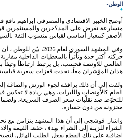
الوطن-
أوضح الخبير الاقتصادي والمصرفي إبراهيم نافع ق
متسارعة تفرض على المد؟خرين والمستثمرين قراء
الأصفر كمعيار أساسي لقياس منسوب الثقة بالسياس
وفي المشهد السوري لعام 6
حركته أكثر حدة وتأثراً بالمعطيات الداخلية مقارنة ب
العالمي للأونصة فحسب، بل يرتبط ارتباطاً وثيقاً
هذان المؤشران معاً، تحدث قفزات سعرية قياسية 
ولفت إلى أن ذلك يرافقه لجوء الورش والصاغة إل
الخام كالأونصات والليرات، وهي زيادة لا تعكس قيم
للتحوّط ضد تقلّبات سعر الصرف السريعة، ولضمان
مخزونه من دون خسارة.
واشار قوشجي إلى أن هذا المشهد يتزامن مع تح
الشراء للزينة إلى الشراء بهدف حفظ القيمة والا
إضافية على تلك القطع بفعل الطلب الهائل، لتصبح