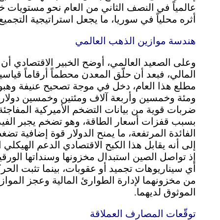
عالمياً في النصف الثاني من العام نحو مستويات 
أثره محلياً في سوريا، ما يجعل استراتيجية التجميع ال
هندسة موازين الذهب العالمي
وعلى الصعيد العالمي، أوضح الخبير الاقتصادي أن ال
المالي، فبعد أن حلّق المعدن محطماً أرقاماً قياس
مطلع هذا العام، دخل في موجة تصحيح عنيفة وهبوط 
ومئة وخمسين وأربعة آلاف ومئتين وخمسين دولاراً
ضربات قوية من بيانات التضخم الأميركية المفاجئة
بسبب قفزات أسعار الطاقة، وهو تضخم يجبر الفيد
الفائدة المرتفعة، ما يمنح الدولار قوة إضافية تضغ
إلى أنه يقابل هذا الكبح الاقتصادي الدعم الهيكلي
إذ تواصل الصين استبدال مخزونها وسنداتها الورقية
أي سيناريوهات تجميد أو عقوبات، بينما تثبت الحركة
من مخزونهما لإدارة الطوارئ المالية وعجز الموازن
الموثوق لديهما.
توقّعات المصارف العملاقة