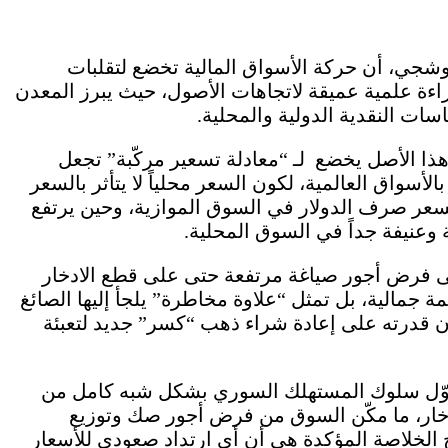
وشجي، أن حركة الأسواق المالية تخضع لتقلبات
ة علمية عميقة لاتجاهات الأصول، حيث يبرز المعدن
ات النقدية الدولية والمحلية.
202، بيّن للوطن ، أن هذا الأصل يخضع لـ “معادلة تسعير مركّبة” تجعل
الأسواق العالمية، لكون السعر محلياً لا يتأثر بالسعر
 بسعر صرف الدولار في السوق الموازية، وحين يرتفع
وعنيفة جداً في السوق المحلية.
ى فرض أجور صياغة مرتفعة حتى على قطع الادخار
ة جمالية، بل تمثل “علاوة مخاطرة” يلجأ إليها الصائغ
 قدرته على إعادة شراء ذهب “كسر” جديد لتعبئة
وّل سلوك المستهلك السوري بشكل شبه كامل من
دخار، ما مكّن السوق من فرض أجور صك وتوزيع
 الخلاصة المؤكدة هي أن أي ارتداد صعودي للأسعار