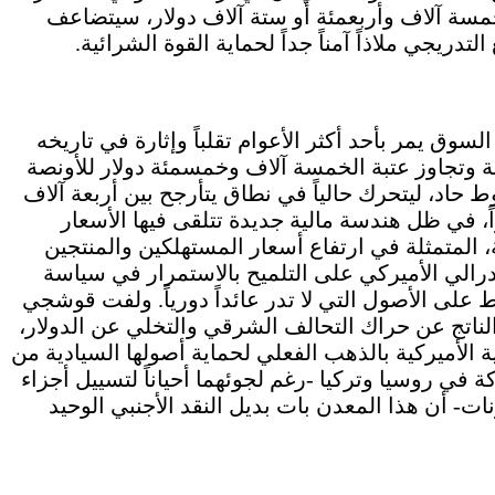
خمسة آلاف وأربعمئة أو ستة آلاف دولار، سيتضاعف
تدريجي ملاذاً آمناً جداً لحماية القوة الشرائية.
سوق يمر بأحد أكثر الأعوام تقلباً وإثارة في تاريخه
ية وتجاوز عتبة الخمسة آلاف وخمسمئة دولار للأونصة
حاد، ليتحرك حالياً في نطاق يتأرجح بين أربعة آلاف
، في ظل هندسة مالية جديدة تتلقى فيها الأسعار
، المتمثلة في ارتفاع أسعار المستهلكين والمنتجين
رالي الأميركي على التلميح بالاستمرار في سياسة
ط على الأصول التي لا تدر عائداً دورياً. ولفت قوشجي
 الناتج عن حراك التحالف الشرقي والتخلي عن الدولار،
 الأميركية بالذهب الفعلي لحماية أصولها السيادية من
 في روسيا وتركيا -رغم لجوئهما أحياناً لتسييل أجزاء
ات- أن هذا المعدن بات بديل النقد الأجنبي الوحيد