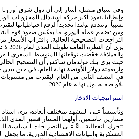
وفي سياق متصل، أشار إلى أن دول شرق أوروبا الم
وإيطاليا ،تقود أكبر حركة استبدال للمخزونات الو
نسبياً، وتندفع بولندا تحديداً لرفع احتياطياتها ل
ومن تضخم عملة اليورو، ما يعكس صعود قوة الشرق
التراجعات التصحيحية الحالية، واقتراب الأسعار م
يرى أن 
والعملاقة خفّضت توقّعاتها للمتوسط السعري القريب
حيث يرى بنك غولدمان ساكس أن التصحيح الحال
وأربعمئة دولار للأونصة نهاية العام، في حين يبدي 
في النصف الثاني من العام، ليقترب من مستويات تت
للأونصة بحلول نهاية عام 2026.
استراتيجيات الادخار
وتأسيساً على المشهد بمختلف أبعاده، يرى استاذ الا
مسارين حاسمين، أولهما المسار قصير المدى الذي
تتحرك بانفعالية بناءً على التصريحات السياسية ال
العسكرية والبيانات الاقتصادية الدورية، ما يجعل ا