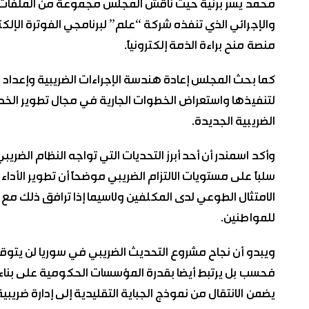
محمد يسر برنية حيث ناقش المجلس مجموعة من الملفات ال
والإجرائي الذي تنفذه شركة “علم” لبرنامجي الفوترة الإلكت
منصة منح براءة الذمة إلكترونياً.
‏كما بحث المجلس إعادة هندسة الإجراءات الضريبية وإعدا
لتنفيذها واستعراض الخطوات الجارية في مجال تطوير الخ
الضريبية الجديدة.
‏وأكد اسمندر أن أحد أبرز التحديات التي تواجه النظام الضري
سلباً على مستويات الالتزام الضريبي موضحاً أن تطوير الأد
الامتثال الطوعي لدى المكلفين ولاسيما إذا ترافق ذلك م
للمواطنين.
‏ويبدو أن نجاح مشروع التحديث الضريبي في سوريا لن يتوق
فحسب بل يرتبط أيضا بقدرة المؤسسات الحكومية على بناء كو
يضمن الانتقال من نموذج الجباية التقليدية إلى إدارة ضريب