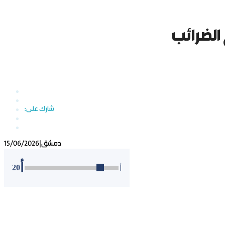
الضرائب
دمشق
|
15/06/2026
أ
20
أ