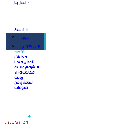
اتصل بنا
الرئيسية
سوريا
سياسة
عربي ودولي
اقتصاد
محليات
الوطن ميديا
النشرة الإعلانية
مقالات وآراء
رياضة
ثقافة وفن
منوعات