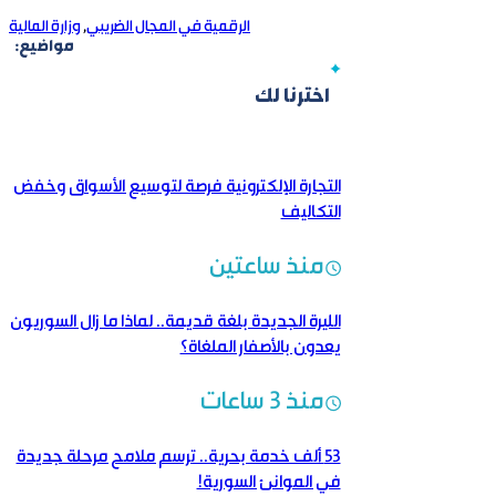
الرقمية في المجال الضريبي
,
وزارة المالية
مواضيع:
اخترنا لك
التجارة الإلكترونية فرصة لتوسيع الأسواق وخفض
التكاليف
منذ ساعتين
الليرة الجديدة بلغة قديمة..‏ لماذا ما زال السوريون
يعدون بالأصفار الملغاة؟
منذ 3 ساعات
53 ألف خدمة بحرية.. ترسم ملامح مرحلة جديدة
في الموانئ السورية!