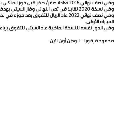
وفي نصف نهائي 2016 تعادلا صفر/ صفر قبل فوز الملكي بهدف في لقاء الرد ليواصل نحو اللقب.
وفي نسخة 2020 تقابلا في ثمن النهائي وفاز السيتي بهدفين لهدف في الذهاب والإياب.
وفي نصف نهائي 2022 عاد الريال للتفوق بعد
المباراة الأولى.
وفي الدور نفسه للنسخة الماضية عاد السيتي للتفوق برباع
محمود قرقورا – الوطن أون لاين