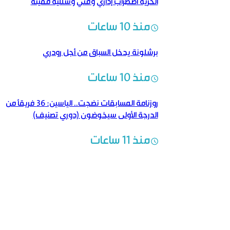
الحرية اضطراب إداري وفني وشللية مقيتة
منذ 10 ساعات
برشلونة يدخل السباق من أجل رودري
منذ 10 ساعات
روزنامة المسابقات نضجت.. الياسين: 36 فريقاً من
الدرجة الأولى سيخوضون (دوري تصنيف)
منذ 11 ساعات