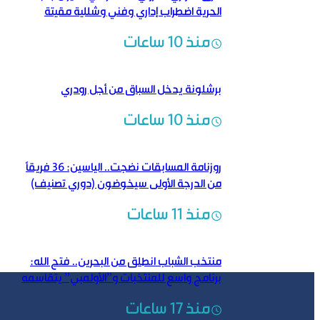
الحرية اضطراب إداري وفني وشللية مقيتة
منذ 10 ساعات
برشلونة يدخل السباق من أجل رودري
منذ 10 ساعات
روزنامة المسابقات نضجت.. الياسين: 36 فريقاً
من الدرجة الأولى سيخوضون (دوري تصنيف)
منذ 11 ساعات
منتخب الشباب انطلق من البحرين.. فتح الله:
برنامج واسع للمنتخبات و”الأولمبي” يتقاسمه
منتخبان
منذ 17 ساعات