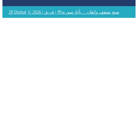
© 2026 | صنع بشغف وإتقان… بأيادٍ سورية💚 | فريق
2P Digital