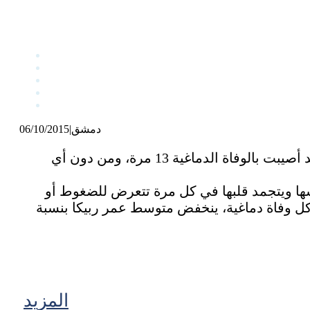
دمشق
|
06/10/2015
أعلن موقع «ويلز أون لاين» أن «ريبيكا موريس روبرتس من مقاطعة الويلز، والتي تبلغ 28 عاماً، قد أصيبت بالوفاة الدماغية 13 مرة، ومن دون أي
ها ويتجمد قلبها في كل مرة تتعرض للضغوط أو
د كل وفاة دماغية، ينخفض متوسط عمر ربيكا بنسبة
المزيد