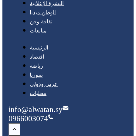
النشرة الإعلانية
الوطن ميديا
ثقافة وفن
متابعات
الرئيسية
اقتصاد
رياضة
سوريا
عربي ودولي
محليات
info@alwatan.sy
0966003074