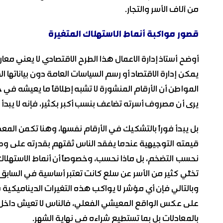
من آلاف الأسر والتجار.
قصور مواكبة أنماط الاستهلاك المتغيرة
أوضح أستاذ إدارة الاعمال هذا الطرح الاقتصادي لا يعني معار
يمكن إدارة الاقتصاد أو رسم السياسات العامة دون بياناتها 
المواطن أن الأرقام المنشورة لا تشبه إطلاقاً ما يعيشه في ح
يرى أن مصروف أسرته تضاعف بنسب أكبر بكثير، فإنه لا يبدأ ب
بل يبدأ فوراً بالتشكيك في الأرقام نفسها، وهنا تكمن المع
قيمته التوجيهية عندما يفقد الناس ثقتهم بقدرته على و
نحسب التضخم، بل ماذا نحسب، وخصوصاً أن أنماط الاستهلاك
تخلّي كثير من الأسر عن سلع كانت تعتبر أساسية في السا
وبالتالي فإن أي مؤشر لا يواكب هذه التغيرات الديناميكية 
على عكس الواقع المعيشي الفعلي، فالناس لا تعيش داخل 
بالمعادلات بل بما تستطيع شراءه في نهاية الشهر.