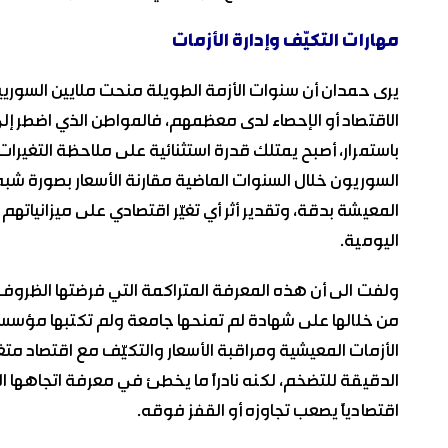
مهارات التكيّف وإدارة الأزمات
يرى حمدان أن سنوات الأزمة الطويلة منحت ملايين السوريي
الاقتصاد أو الإحصاء لدى معظمهم، فالمواطن الذي اضطر إلى 
باستمرار، أصبح يمتلك قدرة استثنائية على ملاحظة التغيرات 
السوريون خلال السنوات الماضية مقارنة الأسعار بصورة ش
المعيشة بدقة، وتقدير أثر أي تغيّر اقتصادي على ميزانياتهم 
اليومية.
ولفت الى أن هذه المعرفة المتراكمة التي فرضتها الظروف
من خلالها على شهادة لم تمنحها جامعة ولم تكتبها مؤسسة
الأزمات المعيشية ومراقبة الأسعار والتكيّف مع اقتصاد مت
الدقيقة للتضخم، لكنه نادراً ما يخطئ في معرفة اتجاهها الحق
اقتصادياً يصعب تجاوزه أو القفز فوقه.