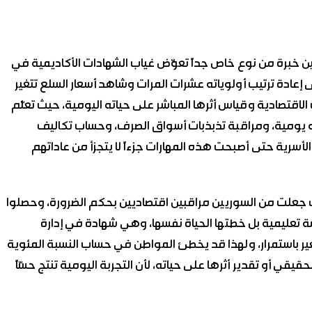
ن خبرة من نوع خاص جداً تعوّض غياب الشهادات الأكاديمية في
إعادة ترتيب أولوياته عشرات المرات وشاهد أسعار السلع تتغير
الاقتصادية وقياس أثرها المباشر على حياته اليومية، حيث تعلّم
به يومية، ومراقبة تذبذبات أسواق الصرف، وحساب تكاليف
الأسرية حتى أصبحت هذه المهارات جزءاً لا يتجزأ من عاداتهم
 جعلت من السوريين مراقبين اقتصاديين بحكم الضرورة، وحصلوا
 تعليمية بل خطتها الحياة نفسها، وهي شهادة في إدارة
غير باستمرار، ولهذا قد يخطئ المواطن في حساب النسبة المئوية
يقي أو تقدير أثرها على حياته، لأن التجربة اليومية تنتج حسّاً