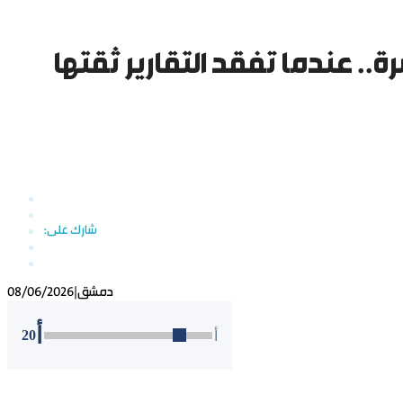
رة.. عندما تفقد التقارير ثقتها
دمشق
|
08/06/2026
أ
20
أ