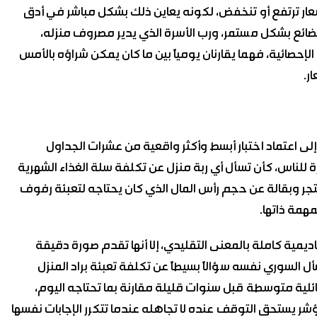
أسعار ترتفع أو تنخفض، لكونه يعاين ذلك بشكل مباشر في أدق
لبضائع بشكل مستمر، ورب الأسرة الذي يدير مصروف منزله،
لإحصائية، فهما يقارنان يومياً بين ما كان يمكن شراؤه بالأمس
ر.
إلى اعتماد اختبار أبسط وأكثر واقعية من عشرات الجداول
 للناس، كأن تسأل أي ربة منزل عن تكلفة سلة الغذاء الشهرية
جر وبقالة عن حجم رأس المال الذي كان يحتاجه لتعبئة رفوف
مهمة ذاتها.
يمية كاملة بالمعنى التقليدي، إلا أنها تقدم صورة دقيقة
 السوري نفسه سؤالاً بسيطاً عن تكلفة تعبئة براد المنزل
عائلية متوسطة قبل سنوات قليلة مقارنة بما تحتاجه اليوم،
ر يستحق التوقف عنده لا تجاهله عندما تتكرر الإجابات نفسها