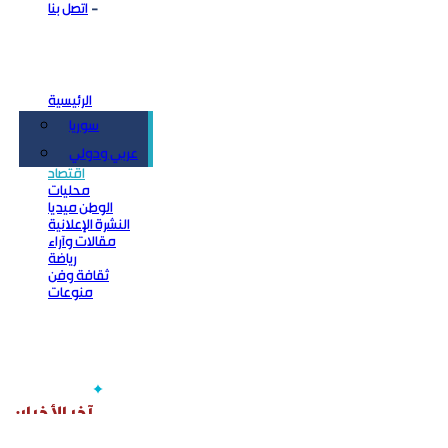
اتصل بنا
الرئيسية
سوريا
سياسة
عربي ودولي
اقتصاد
محليات
الوطن ميديا
النشرة الإعلانية
مقالات وآراء
رياضة
ثقافة وفن
منوعات