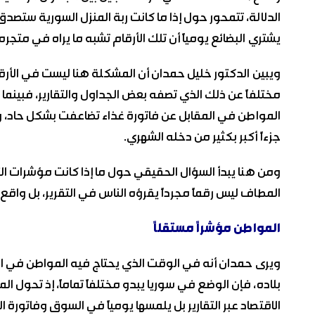
الدلالة، تتمحور حول إذا ما كانت ربة المنزل السورية ستصد
يشتري البضائع يومياً أن تلك الأرقام تشبه ما يراه في متجر
ويبين الدكتور خليل حمدان أن المشكلة هنا ليست في الأرقا
مختلفاً عن ذلك الذي تصفه بعض الجداول والتقارير، فبين
المواطن في المقابل عن فاتورة غذاء تضاعفت بشكل حاد،
جزءاً أكبر بكثير من دخله الشهري.
ومن هنا يبدأ السؤال الحقيقي حول ما إذا كانت مؤشرات ا
المطاف ليس رقماً مجرداً يقرؤه الناس في التقرير، بل و
المواطن مؤشراً مستقلاً
ويرى حمدان أنه في الوقت الذي يحتاج فيه المواطن في الد
بلاده، فإن الوضع في سوريا يبدو مختلفاً تماماً، إذ تحول ا
الاقتصاد عبر التقارير بل يلمسها يومياً في السوق وفاتورة ال