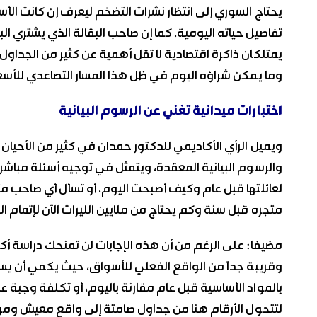
يحتاج السوري إلى انتظار نشرات التضخم ليعرف إن كانت ال
تفاصيل حياته اليومية. كما إن صاحب البقالة الذي يشتري ا
يمتلكان ذاكرة اقتصادية لا تقل أهمية عن كثير من الجداول ا
وما يمكن شراؤه اليوم في ظل هذا المسار التصاعدي للأسعا
اختبارات ميدانية تغني عن الرسوم البيانية
ويميل الرأي الأكاديمي للدكتور حمدان في كثير من الأحيان 
والرسوم البيانية المعقدة، ويتمثل في توجيه أسئلة مباشرة
لعائلتها قبل عام وكيف أصبحت اليوم، أو تسأل أي صاحب مت
متجره قبل سنة وكم يحتاج من ملايين الليرات الآن لإتمام ال
مضيفا: على الرغم من أن هذه الإجابات لن تمنحك دراسة أكاد
وقريبة جداً من الواقع الفعلي للأسواق، حيث يكفي أن يسأل
بالمواد الأساسية قبل عام مقارنة باليوم، أو تكلفة وجبة 
لتتحول الأرقام هنا من جداول صامتة إلى واقع معيش ومؤش