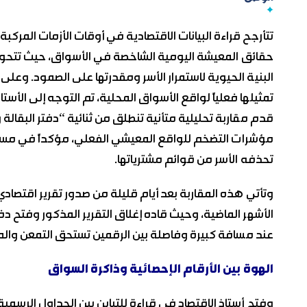
تتأرجح قراءة البيانات الاقتصادية في أوقات الأزمات المركبة
حقائق المعيشة اليومية الشاخصة في الأسواق، حيث تتحو
البنية الحيوية لاستمرار الأسر ومقدرتها على الصمود. وعل
تمثيلها فعلياً لواقع الأسواق المحلية، تم التوجه إلى الأست
قدم مقاربة تحليلية متأنية تنطلق من ثنائية “دفتر البقا
مؤشرات التضخم للواقع المعيشي الفعلي، مؤكداً في مستهل ق
تحذفه الأسر من قوائم مشترياتها.
وتأتي هذه المقاربة بعد أيام قليلة من صدور تقرير اقتصاد
الأشهر الماضية، وحيث قاده إغلاق التقرير المذكور وفتح
عند مسافة كبيرة وفاصلة بين الرقمين تستحق التمعن وال
الهوة بين الأرقام الإحصائية وذاكرة السواق
وفتح أستاذ الاقتصاد في قراءة للتباين بين الجداول الرسمي