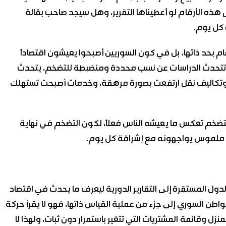
ق هذه الأرقام لو أعطيناها التقرير، وهل سيجد صاحب بقالة
ه كل يوم.
م بحد ذاتها، بل في كون السوريين أصبحوا يعيشون اقتصاداً
ما تتحدث الدراسات عن نسب محددة ومنضبطة للتضخم، يتحدث
 وتكاليف نقل ارتفعت بصورة مرهقة، وخدمات أصبحت تستهلك
لتضخم تعكس ما يعيشه الناس فعلاً، لكون التضخم في نهاية
اقع ملموس يواجهونه مع إشراقة كل يوم.
ول المستقرة إلى التقارير الدورية ليعرف ما يحدث في اقتصاد
لمواطن السوري إلى جزء من عملية القياس ذاتها، فهو لا يقرأ حركة
منزل وقائمة المشتريات التي تتغير باستمرار دون ثبات، ولهذا لا