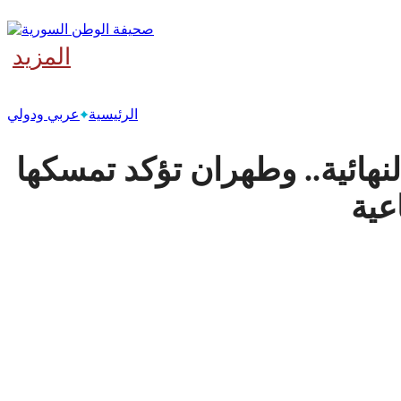
المزيد
‫آخر
الرئيسية
عربي ودولي
لنهائية.. وطهران تؤكد تمسكها
عية