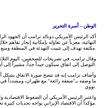
الوطن – أسرة التحرير
أكد الرئيس الأمريكي دونالد ترامب أن الجهود الرا
النهائية، معرباً عن تفاؤله بإمكانية إنجاز تفاهم خل
مكثفة تهدف إلى تثبيت التهدئة في المنطقة ومنع تجدد التصعيد العسكري.
وقال ترامب، في تصريحات للصحفيين، اليوم الثلاثا
التوصل إلى اتفاق سيكون جيداً جداً، مشيراً إلى أن إنجاز الاتفاق قد يستغرق يومين أو ثلاثة أيام فقط.
وأضاف ترامب إنه قد تتضح صورة الاتفاق بشكل أكبر
ما وصفه بـ”صفقة رائعة” مع طهران، ومشدداً في
نووي.
واعتبر الرئيس الأمريكي أن الضغوط الاقتصادية وا
مؤكداً أن الاقتصاد الإيراني يواجه تحديات كبيرة تجعل التوصل إلى اتفاق أمراً ضرورياً لجميع الأطراف.