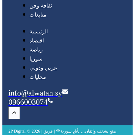
ثقافة وفن
متابعات
الرئيسية
اقتصاد
رياضة
سوريا
عربي ودولي
محليات
info@alwatan.sy
0966003074
© 2026 | صنع بشغف وإتقان… بأيادٍ سورية💚 | فريق
2P Digital