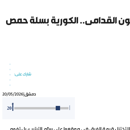
ون القدامى.. الكورية بسلة حمص
دمشق
|
20/05/2026
أ
20
أ
ولا تختزل قيمة الفرق في موقعها على سلّم الترتيب، بل تفهم