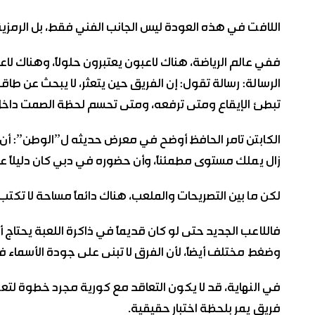
اللافت في هذه العودة ليس الجانب الفني فقط، بل الرمزية 
ففي عالم الرياضة، هناك لاعبون يعتبرون حلولاً، وهناك لاع
الرسالة: رسالة تقول: إن الفريق حين يتعثر، لا يبحث عن ط
تبطئ الإيقاع ومتى ترفعه، ومتى تحسم لحظة الصمت داخ
الكابتن تامر الحافظ أوضح في معرض حديثه ل”الوطن”: أن الت
زال يملك مستوى مطمئناً، وأن حضوره في دبي كان دليلاً ع
لكن ما بين التصريحات والملعب، هناك دائماً مساحة لا تكت
فاللاعب الجديد حتى لو كان قديماً في ذاكرة اللعبة يحتا
وضغط مختلف أيضاً، لأن الفرق لا تبنى على جودة الأسماء ف
في النهاية، قد لا يكون التعاقد مع كورية مجرد خطوة لتعو
فريق يمر بلحظة اختبار حقيقية.