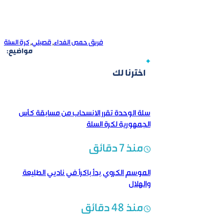
فريق حمص الفداء
,
قصبلي
,
كرة السلة
مواضيع:
اخترنا لك
سلة الوحدة تقرر الانسحاب من مسابقة كأس
الجمهورية لكرة السلة
منذ 7 دقائق
الموسم الكروي بدأ باكراً في ناديي الطليعة
والهلال
منذ 48 دقائق