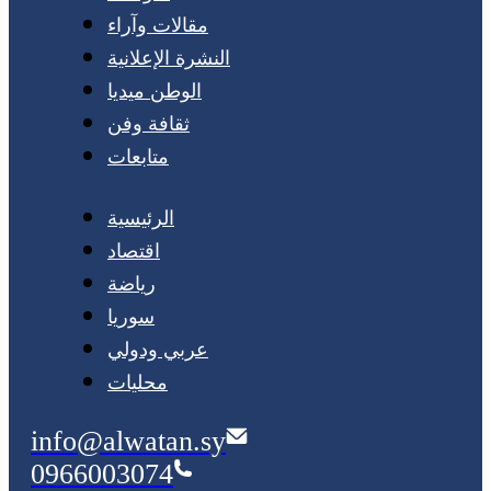
مقالات وآراء
النشرة الإعلانية
الوطن ميديا
ثقافة وفن
متابعات
الرئيسية
اقتصاد
رياضة
سوريا
عربي ودولي
محليات
info@alwatan.sy
0966003074