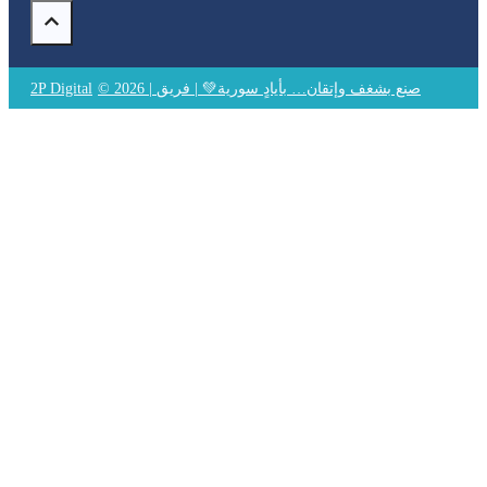
© 2026 | صنع بشغف وإتقان… بأيادٍ سورية💚 | فريق
2P Digital