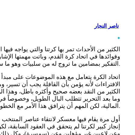
ناصر النجار
الكثير من الأحداث تمر بها كرتنا والتي يواجه فيها 
وفوائدها في اتحاد كرة القدم، وباتت مهمتها الإشا
التفكير بمضامين ما تروج له من سلبيات وهو ما سيؤثر مستقبلاً على عملية النهوض الكروي.
اتحاد الكرة يتعامل مع هذه الموضوعات على مبدأ
الافتراءات لأنه يؤمن بأن القافلة يجب أن تسير، وم
الكثير من النقد بعضه صحيح وأكثره باطل، وهذا 
وما بعد التحرير تتطلب البال الطويل، وخصوصاً ف
المالية، لكن المهم أن يترافق هذا الأمر مع الخطوات الصحيحة.
أول مرة يقام فيها معسكر لانتقاء عناصر المنتخب 
إنجاز كبير لكرتنا لم يتحقق في العقود السابقة، 
وعن لاعبين غير مؤهلين وعن (سمسرة)، وكل ذلك م