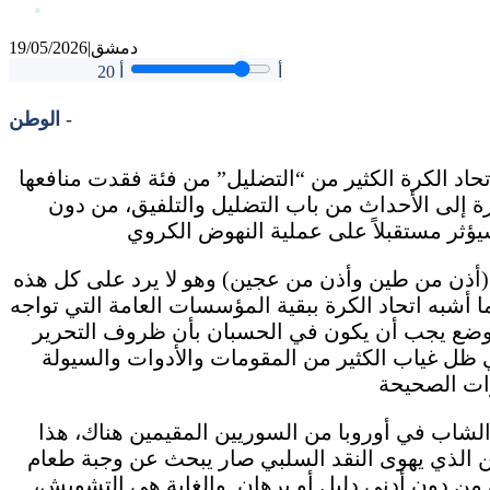
دمشق
|
19/05/2026
أ
أ
20
الوطن -
اتحاد الكرة الكثير من “التضليل” من فئة فقدت منافعها
رة إلى الأحداث من باب التضليل والتلفيق، من دون
 (أذن من طين وأذن من عجين) وهو لا يرد على كل هذه
ا أشبه اتحاد الكرة ببقية المؤسسات العامة التي تواجه
الوضع يجب أن يكون في الحسبان بأن ظروف التحرير
ي ظل غياب الكثير من المقومات والأدوات والسيولة
الشاب في أوروبا من السوريين المقيمين هناك، هذا
لكن الذي يهوى النقد السلبي صار يبحث عن وجبة طعام
ن دون أدنى دليل أو برهان. والغاية هي التشويش،