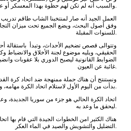
والسبب أنه لم تكن لهم حظوة بهذا المعسكر أو عملية الانتقاء.
العمل الجيد أنه صار لمنتخبنا الشاب طاقم تدريب 
وفق أصول البحث، ويضع الجميع تحت ميزان التجا
للسنوات المقبلة.
وتتوالى قصص تضخيم الأحداث، وتبدأ باستقالة أح
الحقيقي، ويليه موضوع لجنة الأخلاق والانضباط و
الضوابط القانونية ليصبح الدوري بلا عقوبات وانضب
غائبة عن العيون.
ونستنتج أن هناك حملة ممنهجة ضد اتحاد كرة القدم 
بدأت من اليوم الأول لاستلام اتحاد الكرة مهامه، وتسير الأمور على مبدأ (إما نحن أو سنقض مضاجعهم).
اتحاد الكرة الحالي هو جزء من سوريا الجديدة، وعل
ليحقق ما وعد به.
هناك الكثير امن الخطوات الجيدة التي قام بها اتحا
التضليل والتشويش والصيد في الماء العكر.