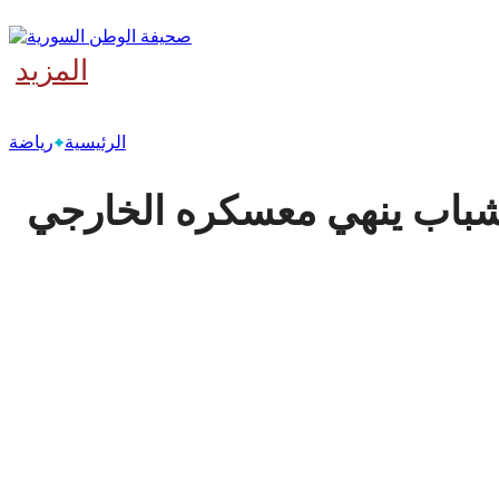
المزيد
‫آخر
الرئيسية
رياضة
لشباب ينهي معسكره الخارجي