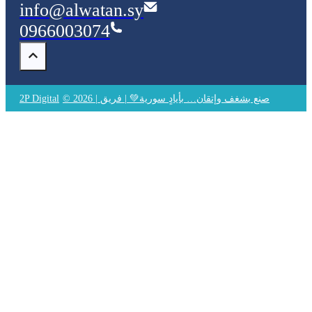
info@alwatan.sy
0966003074
© 2026 | صنع بشغف وإتقان… بأيادٍ سورية💚 | فريق
2P Digital