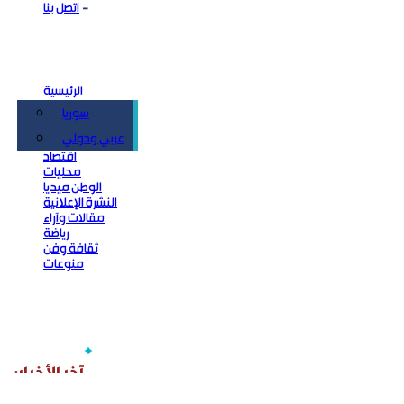
اتصل بنا
الرئيسية
سوريا
سياسة
عربي ودولي
اقتصاد
محليات
الوطن ميديا
النشرة الإعلانية
مقالات وآراء
رياضة
ثقافة وفن
منوعات