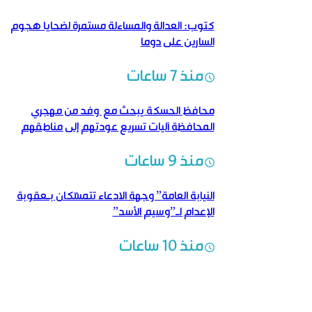
كتوب: العدالة والمساءلة مستمرة لضحايا هجوم
السارين على دوما
منذ 7 ساعات
محافظ الحسكة يبحث مع وفد من مهجري
المحافظة آليات تسريع عودتهم إلى مناطقهم
منذ 9 ساعات
النيابة العامة” وجهة الادعاء تتمسّكان بـعقوبة
الإعدام لـ”وسيم الأسد”
منذ 10 ساعات