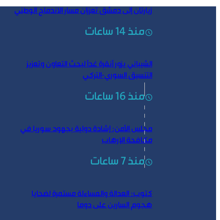
زيارتان إلى دمشق تعززان مسار الاندماج الوطني
منذ 14 ساعات
الشيباني يزور أنقرة غداً لبحث التعاون وتعزيز
التنسيق السوري-التركي
منذ 16 ساعات
مجلس الأمن: إشادة دولية بجهود سوريا في
مكافحة الإرهاب
منذ 7 ساعات
كتوب: العدالة والمساءلة مستمرة لضحايا
هجوم السارين على دوما