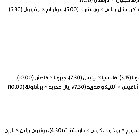
– السبت: هايدنهايم × لايبزيغ، هوفنهايم × غلادباخ، فولفسبورغ × بوخوم، كولن × دارمشتات (4.30)، يونيون برلين × بايرن