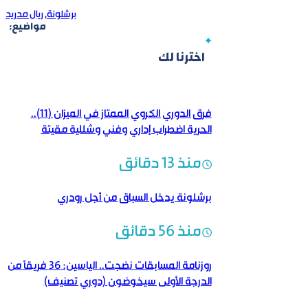
برشلونة
,
ريال مدريد
مواضيع:
اخترنا لك
فرق الدوري الكروي الممتاز في الميزان (11)..
الحرية اضطراب إداري وفني وشللية مقيتة
منذ 13 دقائق
برشلونة يدخل السباق من أجل رودري
منذ 56 دقائق
روزنامة المسابقات نضجت.. الياسين: 36 فريقاً من
الدرجة الأولى سيخوضون (دوري تصنيف)