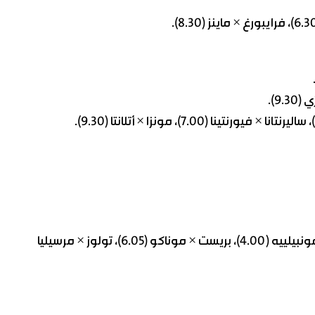
– الأحد: لوهافر × ميتز (2.00)، ليل × ستراسبورغ، ريمس × مونبيلييه (4.00)، بريست × موناكو (6.05)، تولوز × مرسيليا