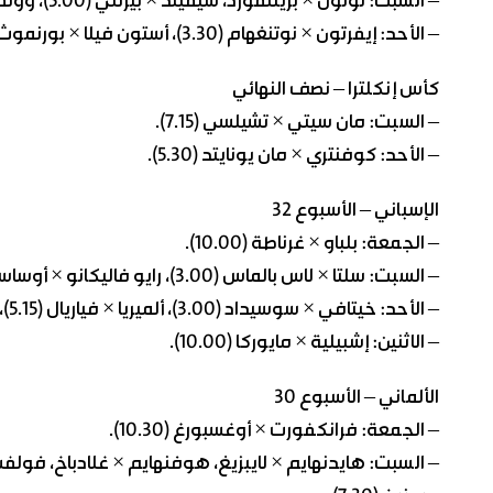
– السبت: لوتون × برينتفورد، شيفيلد × بيرنلي (5.00)، وولفرهامبتون × الآرسنال (7.30).
– الأحد: إيفرتون × نوتنغهام (3.30)، أستون فيلا × بورنموث، كريستال بالاس × ويستهام (5.00)، فولهام × ليفربول (6.30).
كأس إنكلترا – نصف النهائي
– السبت: مان سيتي × تشيلسي (7.15).
– الأحد: كوفنتري × مان يونايتد (5.30).
الإسباني – الأسبوع 32
– الجمعة: بلباو × غرناطة (10.00).
– السبت: سلتا × لاس بالماس (3.00)، رايو فاليكانو × أوساسونا (5.15)، فالنسيا × بيتيس (7.30)، جيرونا × قادش (10.00).
– الأحد: خيتافي × سوسيداد (3.00)، ألميريا × فياريال (5.15)، ألافيس × أتلتيكو مدريد (7.30)، ريال مدريد × برشلونة (10.00)
– الاثنين: إشبيلية × مايوركا (10.00).
الألماني – الأسبوع 30
– الجمعة: فرانكفورت × أوغسبورغ (10.30).