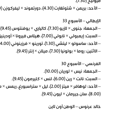
ميونيخ (7.30).
– الأحد: بريمن × شتوتغارت (4.30)، دورتموند × ليفركوزن (6.30)، فرايبورغ × ماينز (8.30).
الإيطالي – الأسبوع 33
– الجمعة: جنوى × لازيو (7.30)، كالياري × يوفنتوس (9.45).
– السبت: إيمبولي × نابولي (7.00)، هيلاس فيرونا × أودينيزي (9.30).
– الأحد: ساسولو × ليتشي (1.30)، تورينو × فرزينوني (4.00)، ساليرنتانا × فيورنتينا (7.00)، مونزا × أتلانتا (9.30).
– الاثنين: روما × بولونيا (7.30)، ميلان × إنتر (9.45).
الفرنسي – الأسبوع 30
– الجمعة: نيس × لوريان (10.00).
– السبت: نانت × رين (6.00)، لنس × كليرمون (9.45).
(8.00)، سان جيرمان × ليون (9.45).
خالد عرنوس – الوطن أون لاين