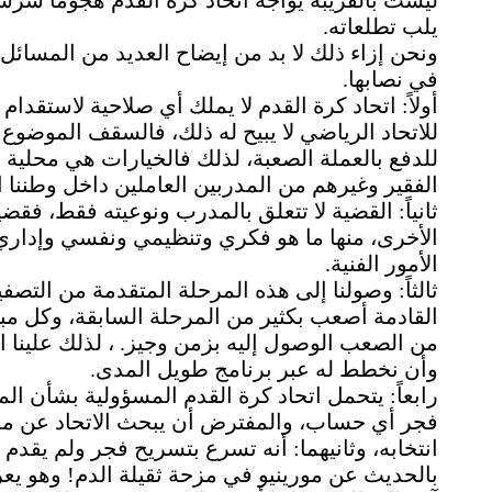
ليست بالقريبة يواجه اتحاد كرة القدم هجوماً شرساً
يلب تطلعاته.
ونحن إزاء ذلك لا بد من إيضاح العديد من المسائل
في نصابها.
أولاً: اتحاد كرة القدم لا يملك أي صلاحية لاستقد
للاتحاد الرياضي لا يبيح له ذلك، فالسقف الموضوع 
للدفع بالعملة الصعبة، لذلك فالخيارات هي محلية ب
الفقير وغيرهم من المدربين العاملين داخل وطننا ا
ثانياً: القضية لا تتعلق بالمدرب ونوعيته فقط، فقض
الأخرى، منها ما هو فكري وتنظيمي ونفسي وإداري
الأمور الفنية.
ثالثاً: وصولنا إلى هذه المرحلة المتقدمة من التصف
القادمة أصعب بكثير من المرحلة السابقة، وكل مبار
وأن نخطط له عبر برنامج طويل المدى.
رابعاً: يتحمل اتحاد كرة القدم المسؤولية بشأن ال
فجر أي حساب، والمفترض أن يبحث الاتحاد عن مدر
انتخابه، وثانيهما: أنه تسرع بتسريح فجر ولم يقدم 
بالحديث عن مورينيو في مزحة ثقيلة الدم! وهو يعرف