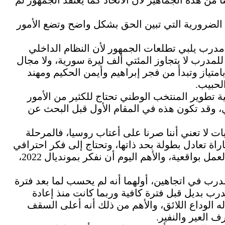
 من هذه الجماهير لأن الاتحاد كما يعتقد الجمهور لم
 الضرورية التي تبين الحق بشكل واضح وتضع الأمور
ام مدرب يلبي تطلعات الجمهور لأن النظام الداخلي
للمدرب لا يتجاوز المئتي ألف ليرة سورية، ولا مجال
امتياز وتبدأ من فجر إبراهيم وأيمن الحكيم ومهند
لحبيب.
ية تطوير المنتخب الوطني تحتاج للكثير من الأمور
، وقد تكون هذه في المقام الأول قبل البحث عن
يات لا تعني أننا صرنا على أعتاب روسيا، فالمرحلة
اة تعادل بطولة بحد ذاتها، وتحتاج إلى فكر احترافي
من الصعب الوصول إليه بزمن وجيز. ، لذلك علينا العمل بواقعية، والأهم اليوم أن نفكر بمونديال 2022،
مدرب في اتجاهين، أولهما أنه لم يحسب لما بعد فترة
ب بديل قبل فترة كافية وربما كانت منذ إعادة
له الوداع اللائق، والأهم من ذلك أنه أعلى السقف
 العير والنفير.