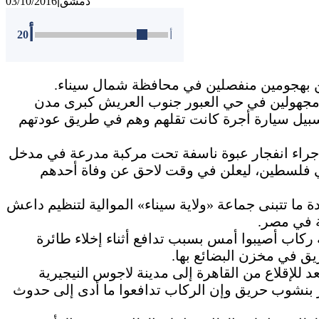
دمشق
|
03/10/2016
أ
20
أ
مجهولين في حي العبور جنوب العريش كبرى مدن
بيل سيارة أجرة كانت تقلهم وهم في طريق عودتهم
من يوم السبت أصيب 9 مجندين جراء انفجار عبوة ناسفة تحت مركبة مدرعة في مدخل
ي فلسطين، ليعلن في وقت لاحق عن وفاة أحدهم
 ما تتبنى جماعة «ولاية سيناء» الموالية لتنظيم داعش
 في مصر.
كاب أصيبوا أمس بسبب تدافع أثناء إخلاء طائرة
يق في مخزن البضائع بها.
 للإقلاع من القاهرة إلى مدينة لاجوس النيجيرية
 لوجود إنذار بنشوب حريق وإن الركاب تدافعوا ما أدى إلى حدوث