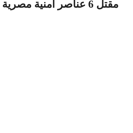
مقتل 6 عناصر أمنية مصرية في هجومين بشمال سيناء