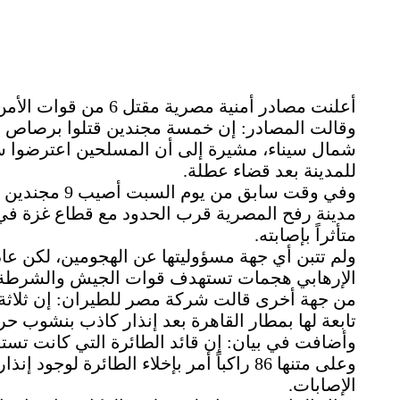
أعلنت مصادر أمنية مصرية مقتل 6 من قوات الأمن بهجومين منفصلين في محافظة شمال سيناء.
وقالت المصادر: إن خمسة مجندين قتلوا برصاص 
شمال سيناء، مشيرة إلى أن المسلحين اعترضوا س
للمدينة بعد قضاء عطلة.
وفي وقت سابق 
مدينة رفح المصرية قرب الحدود مع قطاع غزة ف
متأثراً بإصابته.
ولم تتبن أي جهة مسؤوليتها عن الهجومين، لكن عادة
الإرهابي هجمات تستهدف قوات الجيش والشرطة
من جهة أخرى قالت شركة مصر للطيران: إن ثلاثة ر
تابعة لها بمطار القاهرة بعد إنذار كاذب بنشوب حر
وأضافت في بيان: إن قائد الطائرة التي كانت تستعد
وعلى متنها 86 راكباً أمر بإخلاء الطائرة
الإصابات.