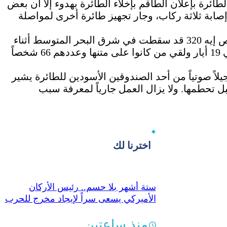
طائرة بإعلان الطاقم بإخلاء الطائرة بهدوء إلا أن بعض
 إصابة ثلاثة ركاب، وجار تجهيز طائرة أخرى لمواصلة
وكانت طائرة تابعة لمصر للطيران من طراز إيرباص إيه 320 قد سقطت في شرق البحر المتوسط أثناء
رحلتها رقم إم. إس 804 من باريس إلى القاهرة في 19 أيار ولقي من كانوا على متنها وعددهم 66 شخصاً
اً صوتياً من أحد الصندوقين الأسودين للطائرة يشير
ل تحطمها. ولا يزال العمل جارياً لمعرفة سبب
اخترنا لك
ستة أشهر بلا حسم.. رئيس الأركان
الأميركي يسعى سراً لإيجاد مخرج للحرب
مع إيران
منذ ساعتين