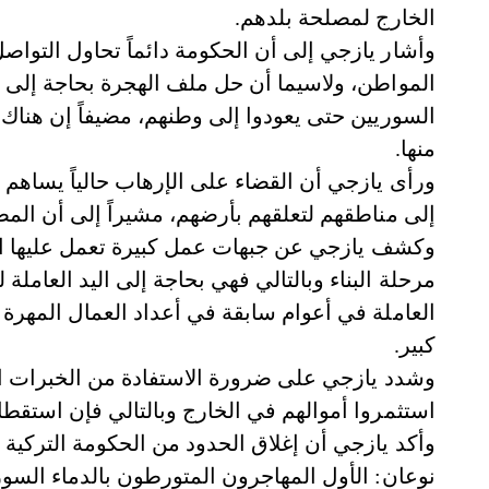
الخارج لمصلحة بلدهم.
وأشار يازجي إلى أن الحكومة دائماً تحاول التواصل
المواطن، ولاسيما أن حل ملف الهجرة بحاجة إلى ت
السوريين حتى يعودوا إلى وطنهم، مضيفاً إن هناك 
منها.
ورأى يازجي أن القضاء على الإرهاب حالياً يساهم 
إلى مناطقهم لتعلقهم بأرضهم، مشيراً إلى أن المصا
وكشف يازجي عن جبهات عمل كبيرة تعمل عليها الح
مرحلة البناء وبالتالي فهي بحاجة إلى اليد العامل
العاملة في أعوام سابقة في أعداد العمال المهرة
كبير.
وشدد يازجي على ضرورة الاستفادة من الخبرات الق
استثمروا أموالهم في الخارج وبالتالي فإن استقطا
وأكد يازجي أن إغلاق الحدود من الحكومة التركية ل
نوعان: الأول المهاجرون المتورطون بالدماء السوري