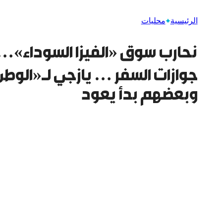
الرئيسية
محليات
نحارب سوق «الفيزا السوداء»… 
جوازات السفر … يازجي لـ«الوطن
وبعضهم بدأ يعود