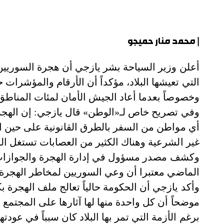
| محمد منار حميجو
أعلن وزير السياحة بشر يازجي أن هجرة السوريين في
التي تعيشها البلاد، مؤكداً أن الأرقام والمؤشرات حال
وخصوصاً بعدما أعاد الجيش الأمان لمئات المناطق
وفي تصريح خاص لـ«الوطن» قال يازجي: إن الهجر
أي مواطن من السفر بالطرق القانونية على حين ا
غير الشرعية وهناك الكثير من العصابات تستغل ال
وكشف مصدر مسؤول في إدارة الهجرة والجوازات أن
الماضي معتبرا أن وعي السوريين لمخاطر الهجر
وأكد يازجي أن الحكومة حالياً تعالج ملف الهجرة 
موضحاً أن كل واحدة منها لها آثارها على المجتمع
برغم الأزمة التي تمر بها البلاد كان سبباً في عود