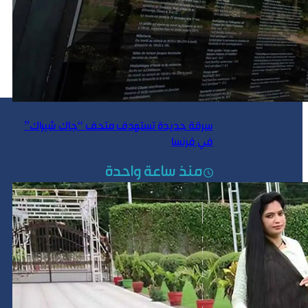
سرقة جديدة تستهدف متحف “جاك شيراك”
في فرنسا
منذ ساعة واحدة