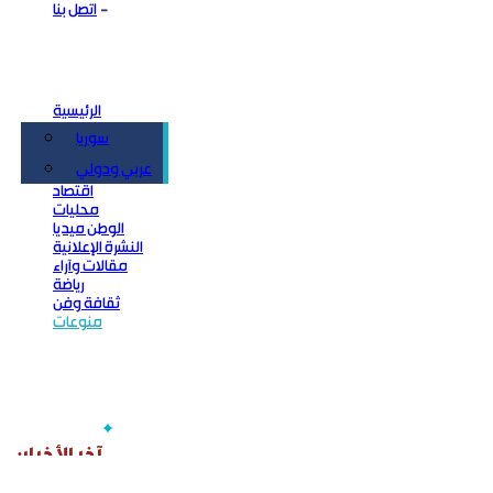
اتصل بنا
الرئيسية
سوريا
سياسة
عربي ودولي
اقتصاد
محليات
الوطن ميديا
النشرة الإعلانية
مقالات وآراء
رياضة
ثقافة وفن
منوعات