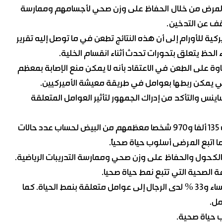
ا المرض من خلال الحفاظ على وزن صحي لأجسامهم وممارسة
وقف عن التدخين.
كية للأورام إلى أن هذه النتائج تطعن في ما توصل إليه تقرير
وة على الطعن في الاعتقاد بأنه لا يمكن منع الإصابة بمعظم
التي يمكن ربطها بعوامل في طريقة معيشة الأميركيين.
اينس والتأكد من إدراك الجمهور لتأثير العوامل المتعلقة
واستخدم سونج وزميله الدكتور إدوارد جيوفانوتشي بيانات 135 ألفا و970 شخصا معظمهم من البيض لحساب عدد حالات
ما اتبع المرضى أسلوب حياة صحياً.
الكحول والحفاظ على وزن صحي وممارسة التدريبات الرياضية.
وعزا الباحثون نحو 25 % من حالات الإصابة بالسرطان لدى النساء و33 % لدى الرجال إلى عوامل متعلقة بنمط الحياة. كما
مل.
ب حياة صحية.