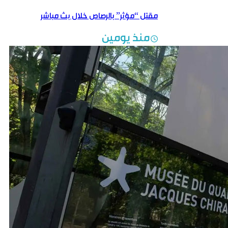
مقتل “مؤثر” بالرصاص خلال بث مباشر
منذ يومين