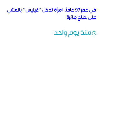
في عمر 97 عاماً.. امرأة تدخل “غينيس” بالمشي
على جناح طائرة
منذ يوم واحد