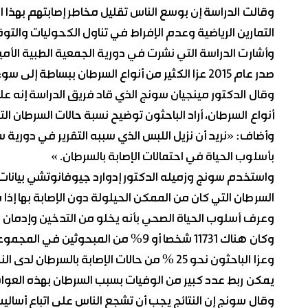
وقالت الدراسة إن بوسع الناس تقليل مخاطر إصابتهم بهذ
التمارين الرياضية وعدم الإفراط في تناول الكحوليات والت
وأشارت الدراسة التي نشرت في دورية الجمعية الطبية الأمير
صدر عام 2015 عزا الكثير من أنواع السرطان ببساطة إلى سوء الحظ يتعلق بتحورات تحدث أثناء انقسام الخلية.
وقال الدكتور مينجيان سونج الذي قاد فريق الدراسة إنه علا
أنواع السرطان، أراد الباحثون توضيح نسبة حالات السرطان 
وأضاف: «نريد أن نزيل اللبس الذي سببه التقرير في دورية س
بأسلوب الحياة في احتمالات الإصابة بالسرطان. »
السرطان التي كان من الممكن الحيلولة دون الإصابة بها إذا 
وعرف أسلوب الحياة الصحي بأنه يخلو من التدخين وإدمان 
وكان هناك 11731 شخصا أو 9% من المبحوثين في المجموعة الصحية التي تتبع نمط حياة صحيا.
يمكن ربط عدد كبير من الوفيات بسبب السرطان بهذه العوا
وقال سونج إن النتائج يجب أن تشجع الناس على اتباع أسالي