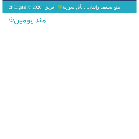
© 2026 | صنع بشغف وإتقان… بأيادٍ سورية
| فريق
2P Digital
منذ يومين