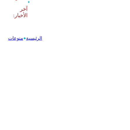
‫آخر
الرئيسية
منوعات