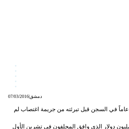
دمشق
|
07/03/2016
ضت قاضية اتحادية الحد الأقصى الذي يتعين على مدينة نيويورك دفعه لرجل قضى أكثر من 20 عاماً في السجن قبل تبرئته من جريمة اغتصاب لم
مليون دولار الذي وافق المحلفون في تشرين الأول