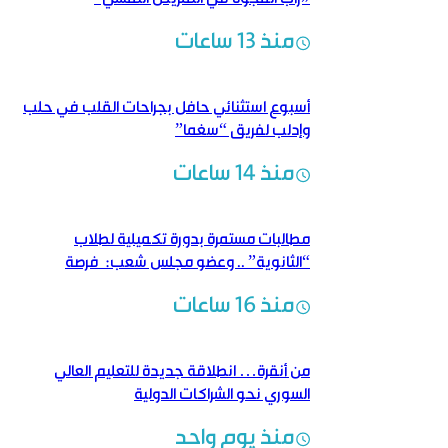
منذ 13 ساعات
أسبوع استثنائي حافل بجراحات القلب في حلب
وإدلب لفريق “سغما”
منذ 14 ساعات
مطالبات مستمرة بدورة تكميلية لطلاب
“الثانوية” .. وعضو مجلس شعب: فرصة
لتحسين النتائج
منذ 16 ساعات
من أنقرة… انطلاقة جديدة للتعليم العالي
السوري نحو الشراكات الدولية
منذ يوم واحد