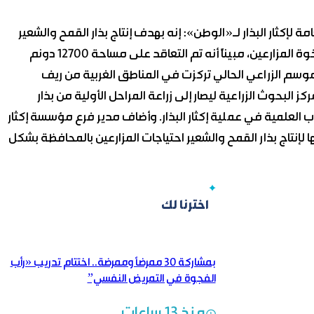
ثار البذار لـ«الوطن»: إنه بهدف إنتاج بذار القمح والشعير
المحسن أنجز فرع المؤسسة بحمص عمليات التعاقد مع الإخوة المزارعين، مبيناً أنه تم التعاقد على مساحة 12700 دونم
اقد للموسم الزراعي الحالي تركزت في المناطق الغربية من ريف
البحوث الزراعية ليصار إلى زراعة المراحل الأولية من بذار
 العلمية في عملية إكثار البذار. وأضاف مدير فرع مؤسسة إكثار
ا لإنتاج بذار القمح والشعير احتياجات المزارعين بالمحافظة بشكل
اخترنا لك
بمشاركة 30 ممرضاً وممرضة.. اختتام تدريب «رأب
الفجوة في التمريض النفسي”
منذ 13 ساعات