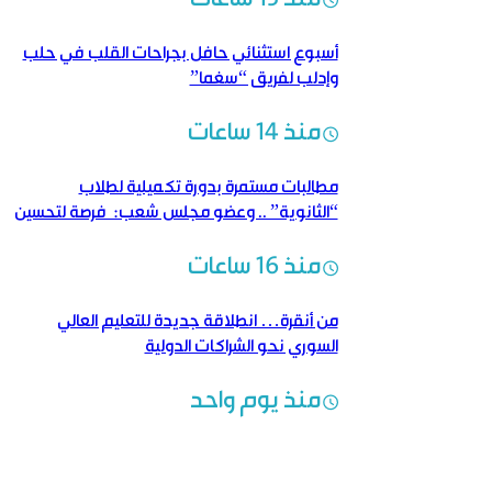
أسبوع استثنائي حافل بجراحات القلب في حلب
وإدلب لفريق “سغما”
منذ 14 ساعات
مطالبات مستمرة بدورة تكميلية لطلاب
“الثانوية” .. وعضو مجلس شعب: فرصة لتحسين
النتائج
منذ 16 ساعات
من أنقرة… انطلاقة جديدة للتعليم العالي
السوري نحو الشراكات الدولية
منذ يوم واحد