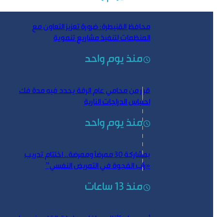
محافظ القنيطرة: ضرورة تعزيز التعاون مع
المنظمات لتنفيذ مشاريع تنموية
منذ يوم واحد
قرار من محامي عام الرقة يحدد فيه مدة فك
احتباس الدراجات النارية
منذ يوم واحد
بمشاركة 30 ممرضاً وممرضة.. اختتام تدريب
«رأب الفجوة في التمريض النفسي”
منذ 13 ساعات