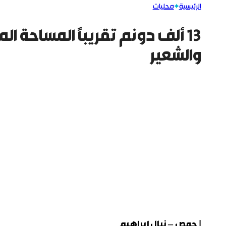
الرئيسية
محليات
13 ألف دونم تقريباً المساحة ال
والشعير
| حمص – نبال إبراهيم