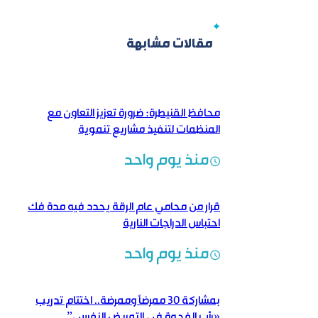
مقالات مشابهة
محافظ القنيطرة: ضرورة تعزيز التعاون مع
المنظمات لتنفيذ مشاريع تنموية
منذ يوم واحد
قرار من محامي عام الرقة يحدد فيه مدة فك
احتباس الدراجات النارية
منذ يوم واحد
بمشاركة 30 ممرضاً وممرضة.. اختتام تدريب
«رأب الفجوة في التمريض النفسي”