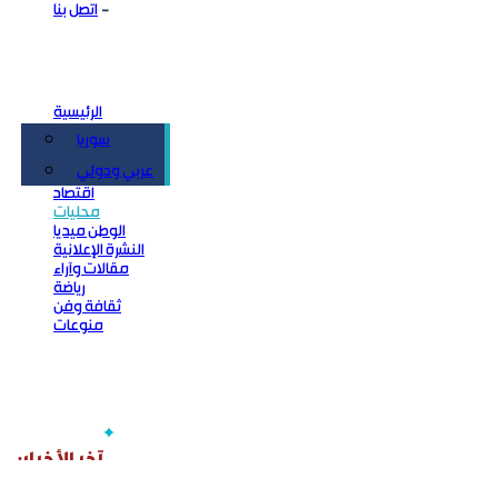
اتصل بنا
الرئيسية
سوريا
سياسة
عربي ودولي
اقتصاد
محليات
الوطن ميديا
النشرة الإعلانية
مقالات وآراء
رياضة
ثقافة وفن
منوعات