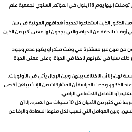
وقدمت كارولين بريت، الباحثة الرئيسية للدراسة، النتائج التي توصلت إليها يوم 18 أيلول في المؤتمر السنوي لجمعية علم
من الذكور الذين استطاعوا تحديد أهدافهم المهنية في سن
لـ27 يميلون إلى السعادة في أوقات لاحقة من الحياة، والتي يجدون لها معنى أكبر من الذين
انون من مهن غير مستقرة في وقت مبكر أو يظهر عدم وجود
لك سلباً في نظرتهم لاحقا في الحياة، وعلى معنى الحياة
نسبة لهن، إلا أن الاختلاف بينهن وبين الرجال يأتي في الأولويات.
د الذكور، وجدت الدراسة أن المشاركات من الإناث يبلغن أقصى
عليم أو التفاعل الاجتماعي الراقي.
وعلى الرغم من تأكيد «بريت» أن عوامل السعادة قد تتغير «ربما في كثير من الأحيان كل 10 سنوات من العمر»، إلا أن
ين، وبين العوامل التي تسبب لكل منهما السعادة والرضا عن