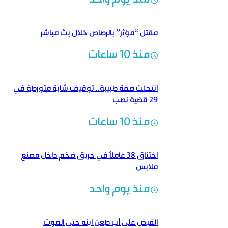
مقتل “مؤثر” بالرصاص خلال بث مباشر
منذ 10 ساعات
انتحلت صفة طبيبة.. توقيف شابة متورطة في
29 قضية نصب
منذ 10 ساعات
اختناق 38 عاملاً في حريق ضخم داخل مصنع
ملابس
منذ يوم واحد
القبض على أب طعن ابنه حتى الموت