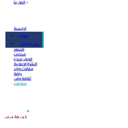
اتصل بنا
الرئيسية
سوريا
سياسة
عربي ودولي
اقتصاد
محليات
الوطن ميديا
النشرة الإعلانية
مقالات وآراء
رياضة
ثقافة وفن
منوعات