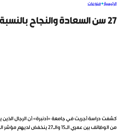
الرئيسية
منوعات
27 سن السعادة والنجاح بالنسبة للرجل
كشفت دراسة أجريت في جامعة «أدنبرة» أن الرجال الذين يعا
من الوظائف بين عمري الـ15 والـ27 ينخفض لديهم مؤشر السعادة والرضى عن النفس في وقت لاحق من الحياة.