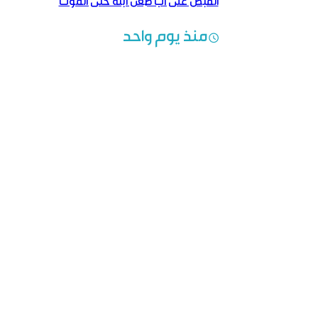
القبض على أب طعن ابنه حتى الموت
منذ يوم واحد