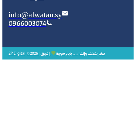
info@alwatan.sy
0966003074
2P Digital
© 2026 | صنع بشغف وإتقان… بأيادٍ سورية
| فريق