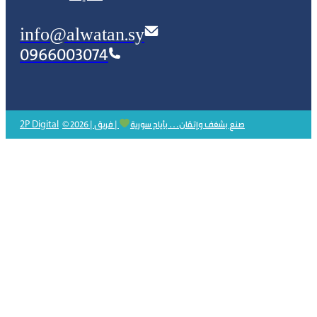
info@alwatan.sy
0966003074
2P Digital
© 2026 | صنع بشغف وإتقان… بأيادٍ سورية
| فريق