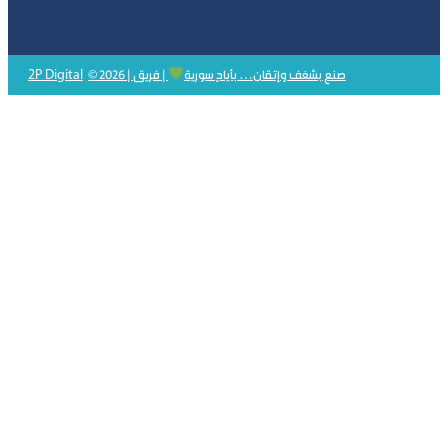
2P Digital
© 2026 | صنع بشغف وإتقان… بأيادٍ سورية
| فريق