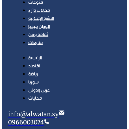
منوعات
مقالات وآراء
النشرة الإعلانية
الوطن ميديا
ثقافة وفن
متابعات
الرئيسية
اقتصاد
رياضة
سوريا
عربي ودولي
محليات
info@alwatan.sy
0966003074