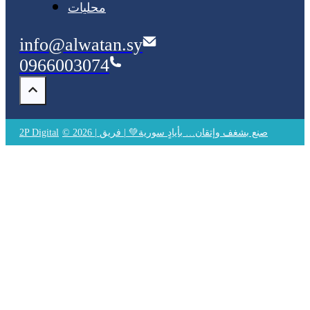
محليات
info@alwatan.sy
0966003074
© 2026 | صنع بشغف وإتقان… بأيادٍ سورية💚 | فريق
2P Digital