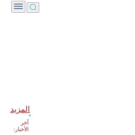
المزيد
‫آخر