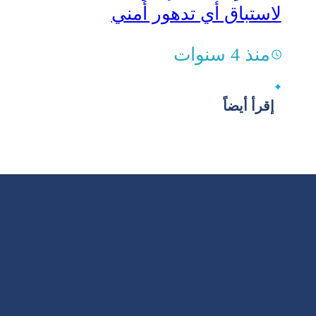
لاستباق أي تدهور أمني
منذ 4 سنوات
إقرأ أيضاً