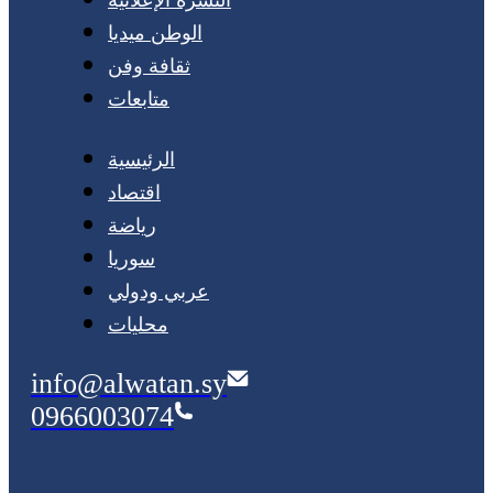
الوطن ميديا
ثقافة وفن
متابعات
الرئيسية
اقتصاد
رياضة
سوريا
عربي ودولي
محليات
info@alwatan.sy
0966003074