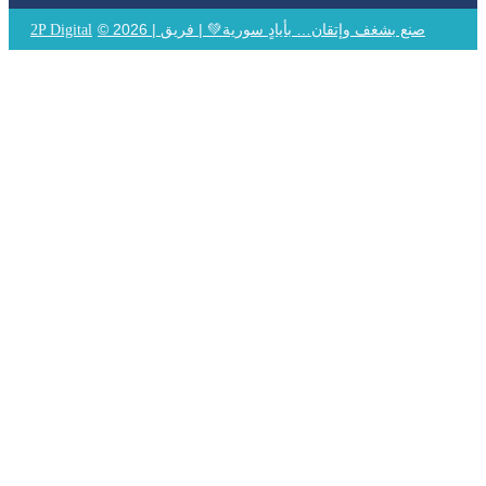
© 2026 | صنع بشغف وإتقان… بأيادٍ سورية💚 | فريق
2P Digital