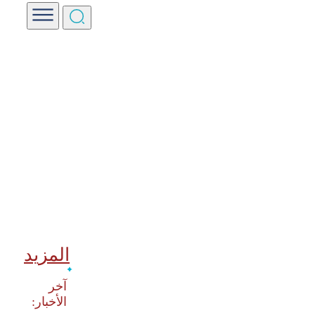
المزيد
‫آخر