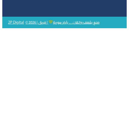
2P Digital
© 2026 | صنع بشغف وإتقان… بأيادٍ سورية
| فريق