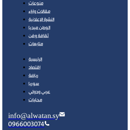
منوعات
مقالات وآراء
النشرة الإعلانية
الوطن ميديا
ثقافة وفن
متابعات
الرئيسية
اقتصاد
رياضة
سوريا
عربي ودولي
محليات
info@alwatan.sy
0966003074