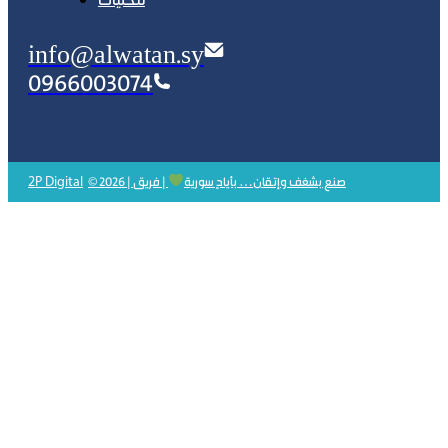
محليات
info@alwatan.sy
0966003074
2P Digital
© 2026 | صنع بشغف وإتقان… بأيادٍ سورية
| فريق