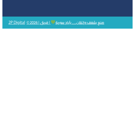
2P Digital
© 2026 | صنع بشغف وإتقان… بأيادٍ سورية
| فريق