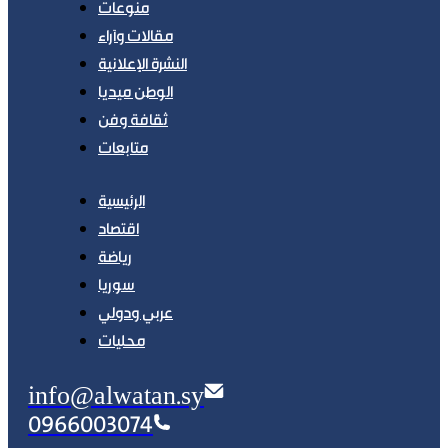
منوعات
مقالات وآراء
النشرة الإعلانية
الوطن ميديا
ثقافة وفن
متابعات
الرئيسية
اقتصاد
رياضة
سوريا
عربي ودولي
محليات
info@alwatan.sy
0966003074